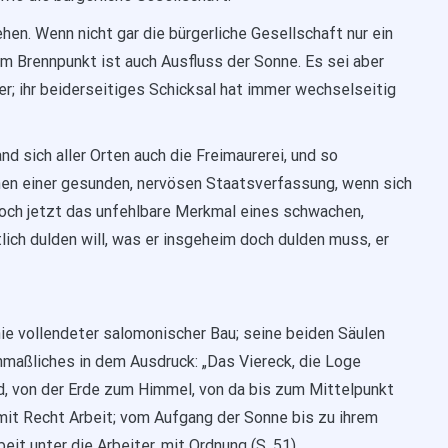
hen. Wenn nicht gar die bürgerliche Gesellschaft nur ein
im Brennpunkt ist auch Ausfluss der Sonne. Es sei aber
; ihr beiderseitiges Schicksal hat immer wechselseitig
nd sich aller Orten auch die Freimaurerei, und so
en einer gesunden, nervösen Staatsverfassung, wenn sich
s noch jetzt das unfehlbare Merkmal eines schwachen,
lich dulden will, was er insgeheim doch dulden muss, er
ie vollendeter salomonischer Bau; seine beiden Säulen
nmaßliches in dem Ausdruck: „Das Viereck, die Loge
d, von der Erde zum Himmel, von da bis zum Mittelpunkt
 mit Recht Arbeit; vom Aufgang der Sonne bis zu ihrem
eit unter die Arbeiter, mit Ordnung (S. 51).