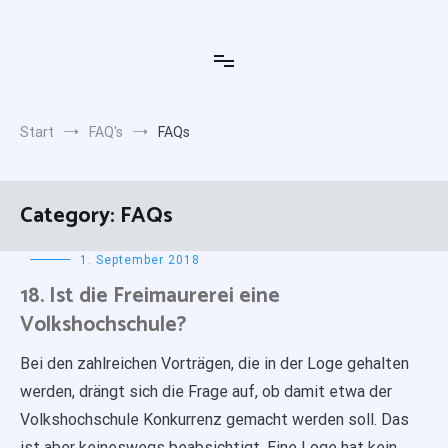
Zum
Inhalt
Freimaurerloge Zu den 3 Cedern
Klein aber Rein
springen
Start
FAQ's
FAQs
Category:
FAQs
1. September 2018
18. Ist die Freimaurerei eine
Volkshochschule?
Bei den zahlreichen Vorträgen, die in der Loge gehalten
werden, drängt sich die Frage auf, ob damit etwa der
Volkshochschule Konkurrenz gemacht werden soll. Das
ist aber keineswegs beabsichtigt. Eine Loge hat kein