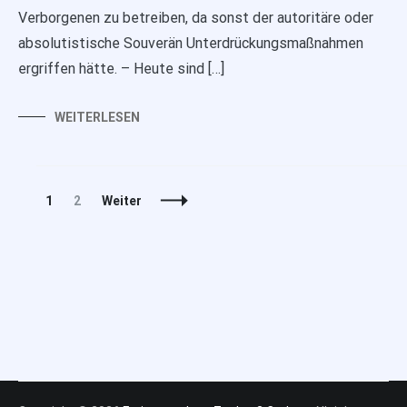
Verborgenen zu betreiben, da sonst der autoritäre oder
absolutistische Souverän Unterdrückungsmaßnahmen
ergriffen hätte. – Heute sind […]
WEITERLESEN
Beitragsnavigation
Seite
Seite
1
2
Weiter