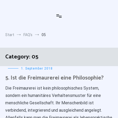
Zum
Inhalt
Freimaurerloge Zu den 3 Cedern
Klein aber Rein
springen
Start
FAQ's
05
Category:
05
1. September 2018
5. Ist die Freimaurerei eine Philosophie?
Die Freimaurerei ist kein philosophisches System,
sondern ein humanitäres Verhaltensmuster für eine
menschliche Gesellschaft. Ihr Menschenbild ist
verbindend, integrierend und ausgleichend angelegt.
Allenfalls kann man die Freimaurerei als lebenspraktische